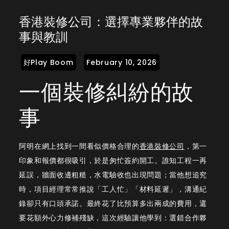
香
香港裝修公司：選擇專業夥伴的故
港
事與教訓
裝
修
公
一個裝修糾紛的故
司：
選
事
擇
專
業
阿明在網上找到一間看似價格合理的
香港裝修公司
，第一
夥
印象和報價都很吸引，於是匆忙簽約開工。誰知工程一再
伴
延誤，牆面收邊粗糙，水電驗收也出現問題；當他想追究
的
時，項目經理常常推說「工人忙」「材料延遲」，溝通紀
故
錄卻只有口頭承諾。最終花了比預算多出兩成的費用，還
事
要花額外心力修補殘缺，這次經驗讓他學到：選錯合作夥
與