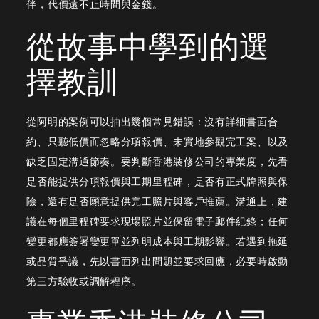
伴，代價遠不止時間與金錢。
教
從故事中學到的選
訓
擇教訓
從阿明的案例可以抽出幾個常見錯誤：沒有詳細書面合
約、只聽低價而忽略分項報價、未實地參觀完工案、以及
缺乏固定溝通節奏。要判斷香港裝修公司的專業度，先看
是否能提供分項報價與工期里程碑，是否有正式牌照與保
險，還有是否願意提供完工照片與客戶推薦。溝通上，建
議在每個里程碑要求現場照片並保留電子郵件紀錄；任何
變更都應簽署變更單並列明成本與工期影響。若遇到拖延
或品質爭議，先以書面列出問題並要求回應，必要時啟動
第三方驗收或調解程序。