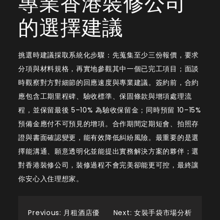
專業香港裝修公司
的選擇建議
挑選時建議採取系統化步驟：先蒐集至少三份報價，要求
分項與材料規格，再實地參觀其中一個已完工項目；面談
時觀察對方對細節的回應速度與專業建議。簽約前，合約
應包含工期里程碑、驗收標準、保固條款與增項處理流
程，並保留最後 5–10% 為驗收保留金；同時預留 10–15%
預備金應付不可預見的增項。合作期間定期短會、拍照存
證與書面確認變更，能有效降低糾紛風險。最重要的是選
擇能溝通、願意透明化並能提出實務解決方案的夥伴；選
對香港裝修公司，裝修過程不會完美卻能更可控，最終讓
你安心入住理想家。
Post
Previous:
月租酒店優
Next:
女裝手袋市場分析