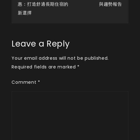
惠：打造舒適長期住宿的
與趨勢報告
navigation
新選擇
Leave a Reply
Your email address will not be published.
Required fields are marked
*
Comment
*