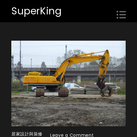
Skip
SuperKing
to
content
居家設計與裝修
on
Leave a Comment