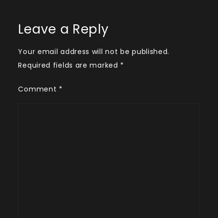
Leave a Reply
Your email address will not be published.
Required fields are marked
*
Comment
*