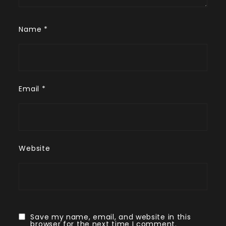
Name
*
Email
*
Website
Save my name, email, and website in this
browser for the next time I comment.