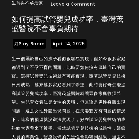
生育與不孕治療
on
Leave a Comment
如
如何提高試管嬰兒成功率，臺灣茂
何
盛醫院不會辜負期待
提
高
試
管
生一個屬於自己的孩子看似很容易實現，但如今很多家庭
嬰
都遇到了不孕不育的問題，此時要如何擁有屬於自己的寶
兒
寶。選擇
試管嬰兒
技術就有可能實現，隨著試管嬰兒技術
成
日漸成熟，越來越多家庭看到了希望，此時會好奇怎麼提
功
高試管嬰兒成功率，臺灣茂盛醫院就讓眾多家庭收獲希
率，
望。生兒育女看似是女性的天職，但無論是男性身體出現
臺
問題，還是女性身體出現問題，在夫妻雙方有問題的情況
灣
下，這樣的願望就沒辦法實現了，好在試管嬰兒技術的成
茂
熟給大家帶來了希望。當然試管嬰兒技術的成熟性，醫療
盛
人員的專業性，醫療設備的先進性會影響到結果，過去不