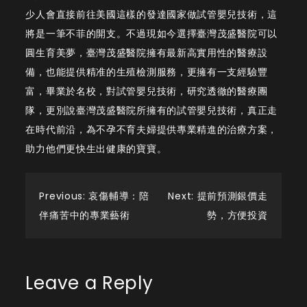
醫
少人會直接前往美國這樣的發達國家做試管嬰兒技術，這
院
將是一筆不菲的開支。不過現如今選擇臺灣茂盛醫院可以
不
圓生育美夢，臺灣茂盛醫院擁有最新高實用性的醫療設
會
備，也能提供精准的生殖檢測服務，更擁有一支經驗豐
辜
富，畢業於名校，對試管嬰兒技術，研究透徹的醫療團
負
隊，更別說臺灣茂盛醫院所擁有的試管嬰兒技術，真正走
期
在時代前沿，為不孕不育夫婦提供專業精進的治療方案，
待
助力他們更快生出健康的寶寶。
Post
Previous:
哀傷輔導：陪
Next:
提前預測銀價走
伴痛苦中的專業藝術
勢，方便投資
navigation
Leave a Reply