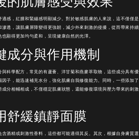
後的肌膚感受與效果
舒適感，紅腫和緊繃感明顯減少。對於敏感肌膚的人來說，這不僅僅是
和滲透，讓肌膚屏障變得更強韌，減少外來刺激的侵擾，從而帶來持續
色也顯得更加均勻柔和，呈現健康自然的光澤。
鍵成分與作用機制
分與科學配方，常見的有蘆薈、洋甘菊和燕麥萃取物，這些成分具有優
濕因子，能迅速補充水分，強化肌膚自我修復能力。同時，一些添加了
些成分相輔相成，不僅穩定肌膚狀態，還能修復環境與壓力帶來的刺激
用舒緩鎮靜面膜
免含酒精或刺激性香料，這些都可能適得其反。其次，根據自身膚質選