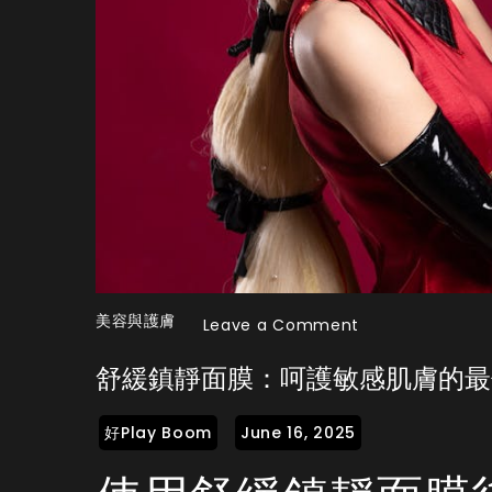
美容與護膚
on
Leave a Comment
舒
舒緩鎮靜面膜：呵護敏感肌膚的最
緩
鎮
靜
面