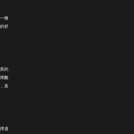
一種
的舒
異的
煙酰
，真
擇適