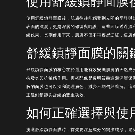
使用舒緩鎮靜面膜
膜：
呵
使用
舒緩鎮靜面膜
後，肌膚往往能感受到立即的平靜與
護
表面的滋潤，更是深層的修復與呵護。這些面膜透過溫
敏
緩效果。長期使用下來，肌膚不但不再容易泛紅，連膚
感
肌
舒緩鎮靜面膜的關
膚
的
舒緩鎮靜面膜的核心在於選用能有效安撫肌膚的天然成
最
抗發炎與抗敏感作用。再搭配像是透明質酸這類深層保
佳
胺的面膜也可以溫和調理膚色，減少不均勻與黯沉。這
選
正達到鎮靜與舒緩的雙重功效。
擇
如何正確選擇與使
挑選舒緩鎮靜面膜時，首先要注意成分的簡潔純淨，避