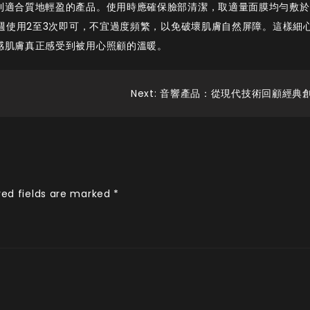
則適合質地輕盈的產品。使用時應確保臉部清潔，取適量面膜均勻敷於
每週使用2至3次即可，不宜過度頻繁，以免破壞肌膚自然屏障。這樣細
感肌膚真正感受到被用心照顧的溫暖。
Next:
音響產品：從現代技術回顧經典
red fields are marked
*