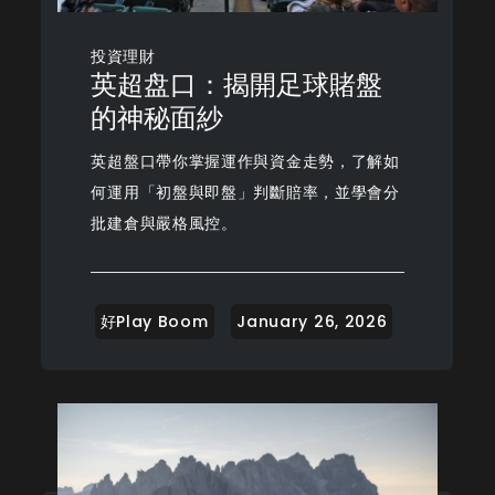
投資理財
英超盘口：揭開足球賭盤
的神秘面紗
英超盤口帶你掌握運作與資金走勢，了解如
何運用「初盤與即盤」判斷賠率，並學會分
批建倉與嚴格風控。