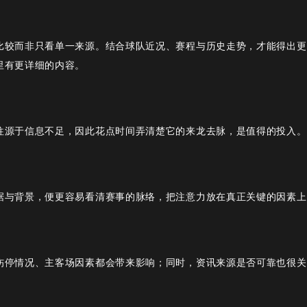
比较而非只看单一来源。结合球队近况、赛程与历史走势，才能得出更
里有更详细的内容。
往源于信息不足，因此花点时间弄清楚它的来龙去脉，是值得的投入。
据与背景，便更容易看清赛事的脉络，把注意力放在真正关键的因素上
伤停情况、主客场因素都会带来影响；同时，资讯来源是否可靠也很关