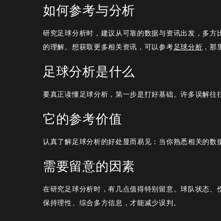
必
如何参考与分析
看
指
研究足球分析时，建议从可靠的数据与资讯出发，多方
南
的理解。想获取更多相关资讯，可以参考
足球分析
，那
足球分析是什么
要真正读懂足球分析，第一步是打好基础。许多误解往
它的参考价值
认真了解足球分析的好处显而易见：当你熟悉相关的数
需要留意的因素
在研究足球分析时，有几点值得特别留意。球队状态、
保持理性、综合多方信息，才能减少误判。