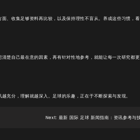
方面、收集足够资料再比较，以及保持理性不盲从。养成这些习惯，看
想清楚自己最在意的因素，再有针对性地参考，就能让每一次研究都更
讯越充分，理解就越深入。足球的乐趣，正在于不断探索与发现。
Next:
最新 国际 足球 新闻指南：资讯参考与