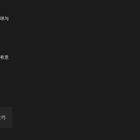
球与
有意
技巧