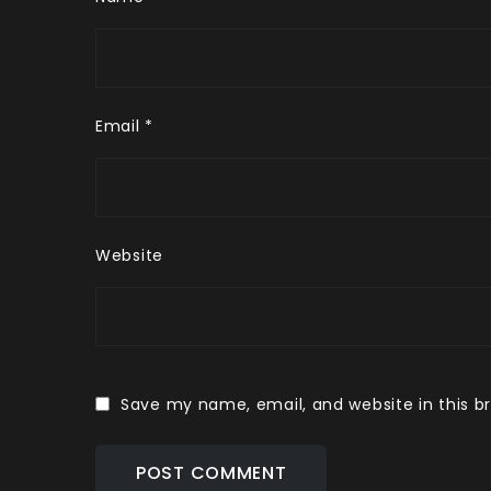
Email
*
Website
Save my name, email, and website in this b