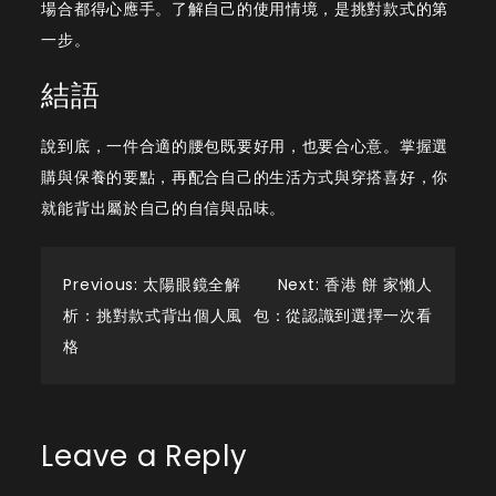
場合都得心應手。了解自己的使用情境，是挑對款式的第
一步。
結語
說到底，一件合適的腰包既要好用，也要合心意。掌握選
購與保養的要點，再配合自己的生活方式與穿搭喜好，你
就能背出屬於自己的自信與品味。
Post
Previous:
太陽眼鏡全解
Next:
香港 餅 家懶人
析：挑對款式背出個人風
包：從認識到選擇一次看
navigation
格
Leave a Reply