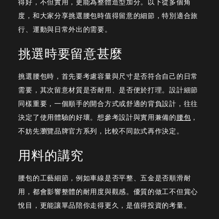
得好，不但實用，更能為整體造型加分。以下從多個角
搭
度，和大家分享挑選腰包時值得留意的細節，特別適合旅
配
行、運動與日常外出的需要。
指
挑選時要留意甚麼
南
挑選腰包時，首先要考慮容量與尺寸是否符合自己的日常
需要，其次留意材質是否耐用、是否便於打理。設計細節
同樣重要，一個順手的開合方式或舒適的背負設計，往往
決定了使用體驗的好壞。想參考設計與實用兼備的
腰包
，
不妨先瀏覽品牌官方系列，比較不同款式再作決定。
用料的講究
腰包的工藝細節，例如車線是否平整、五金是否順滑耐
用，都會影響整體的耐用度與觀感。優質的做工不但賞心
悅目，更能讓單品陪你走得更久，是值得投資的考量。