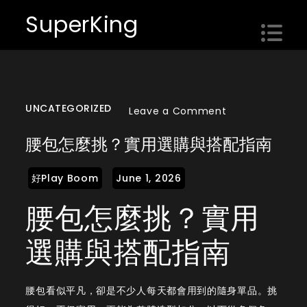
Skip
SuperKing
to
content
UNCATEGORIZED
on
Leave a Comment
腰
腰包怎麼挑？實用選購與搭配指南
包
怎
麼
腰包怎麼挑？實用
挑？
實
選購與搭配指南
用
選
購
腰包看似平凡，卻是不少人每天都會用到的隨身單品。挑
與