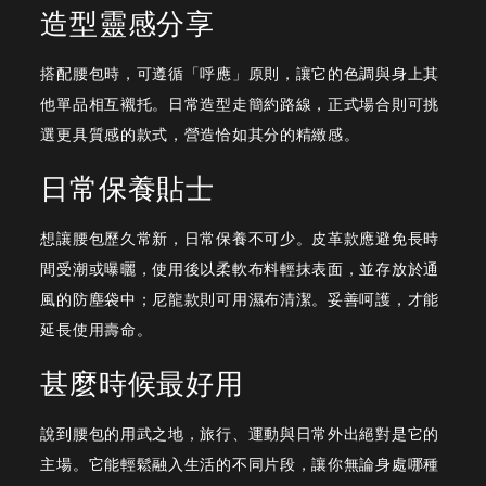
造型靈感分享
搭配腰包時，可遵循「呼應」原則，讓它的色調與身上其
他單品相互襯托。日常造型走簡約路線，正式場合則可挑
選更具質感的款式，營造恰如其分的精緻感。
日常保養貼士
想讓腰包歷久常新，日常保養不可少。皮革款應避免長時
間受潮或曝曬，使用後以柔軟布料輕抹表面，並存放於通
風的防塵袋中；尼龍款則可用濕布清潔。妥善呵護，才能
延長使用壽命。
甚麼時候最好用
說到腰包的用武之地，旅行、運動與日常外出絕對是它的
主場。它能輕鬆融入生活的不同片段，讓你無論身處哪種