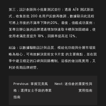
第三，設計創新與小批量測試並行：透過 A/B 測試新款
式，收集首批 200 名用戶反饋再微調，數據顯示此流程
可將上市後的不滿率下降約20%。最後，借鑑成功案例：
某專注辦公族的品牌透過增加快速取卡槽與加固縫線，使
使用者滿意度提升 18%，回購率提高近 12%。
結論：以數據驅動設計與品質、模組化功能與分層市場策
略為核心，可有效解決當前女卡片套 的主要痛點，並在競
爭中建立穩定的口碑與回購機制。這樣的做法既實用，又
利於長期品牌經營。
Post
Previous:
掌握完美風
Next:
迷你倉的重要性與
格：選擇女士手袋的專業
實用指南
navigation
指南