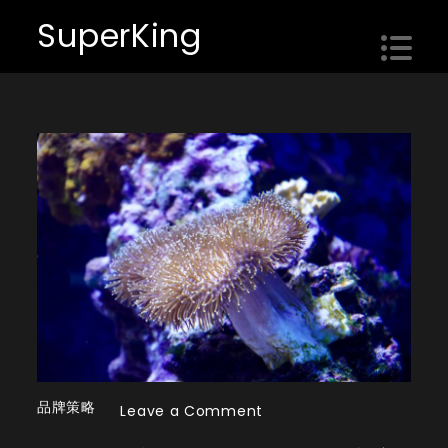
Skip
SuperKing
to
content
品牌策略
on
Leave a Comment
女