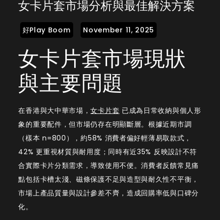
女卡片套市場分析與最佳解決方案
卡
片
套
女卡片套市場現狀
市
場
與主要問題
分
析
與
在香港與大中華市場，
女卡片套
已成為日常收納與個人形
最
象的重要配件，但市場仍存在明顯斷層。根據近期市調
佳
（樣本 n=800），約58% 消費者偏好輕薄易取款式，
解
42% 更重視材質與耐用度；同時有近35% 反映設計不符
決
合實際卡片分類需求，導致使用不便。消費者反饋常見痛
方
點包括卡槽太淺、磁條保護不足與造型與耐久性不平衡，
案
市場上產品質量與設計參差不齊，造成回購率低與口碑分
化。